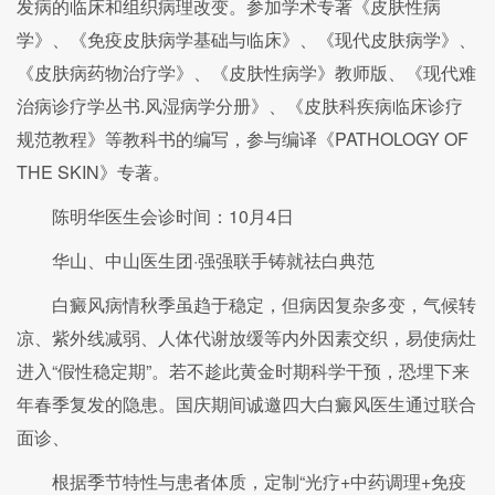
发病的临床和组织病理改变。参加学术专著《皮肤性病
学》、《免疫皮肤病学基础与临床》、《现代皮肤病学》、
《皮肤病药物治疗学》、《皮肤性病学》教师版、《现代难
治病诊疗学丛书.风湿病学分册》、《皮肤科疾病临床诊疗
规范教程》等教科书的编写，参与编译《PATHOLOGY OF
THE SKIN》专著。
陈明华医生会诊时间：10月4日
华山、中山医生团·强强联手铸就祛白典范
白癜风病情秋季虽趋于稳定，但病因复杂多变，气候转
凉、紫外线减弱、人体代谢放缓等内外因素交织，易使病灶
进入“假性稳定期”。若不趁此黄金时期科学干预，恐埋下来
年春季复发的隐患。国庆期间诚邀四大白癜风医生通过联合
面诊、
根据季节特性与患者体质，定制“光疗+中药调理+免疫