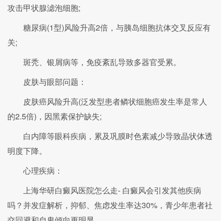
攻击甲状腺滤泡细胞;
糖尿病(1型)风险升高2倍，与胰岛细胞抗体交叉反应有
关;
斑秃、银屑病等，免疫紊乱导致多器官受累。
皮肤与眼部问题：
皮肤癌风险升高(泛发型患者鳞状细胞癌发生率是常人
的2.5倍)，因黑素保护缺失;
白内障等眼科疾病，累及巩膜时色素减少导致晶状体透
明度下降。
心理疾病：
上海华研白癜风医院怎么走- 白癜风会引发其他疾病
吗？并发症解析，抑郁、焦虑发生率达30%，青少年患者社
交回避和自卑倾向更明显。