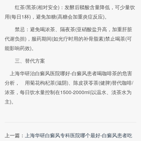
红茶/黑茶(相对安全)：发酵后鞣酸含量降低，可少量饮
用(每日1杯)，避免加糖(高糖会加重炎症反应)。
禁忌：避免喝浓茶、隔夜茶(亚硝酸盐升高，加重肝脏
代谢负担)，服药期间(如光疗时用的补骨脂素)禁止喝茶(可
能影响药效)。
三、替代方案
上海华研治白癜风医院哪好-白癜风患者喝咖啡茶的危害
分析， 用菊花枸杞茶(滋阴)、陈皮茯苓茶(健脾)替代咖啡/
浓茶，每日饮水量控制在1500-2000ml(以温水、淡茶水为
主)。
上一篇：
上海华研白癜风专科医院哪个最好-白癜风患者吃