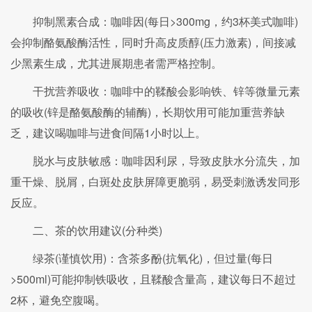
抑制黑素合成：咖啡因(每日>300mg，约3杯美式咖啡)
会抑制酪氨酸酶活性，同时升高皮质醇(压力激素)，间接减
少黑素生成，尤其进展期患者需严格控制。
干扰营养吸收：咖啡中的鞣酸会影响铁、锌等微量元素
的吸收(锌是酪氨酸酶的辅酶)，长期饮用可能加重营养缺
乏，建议喝咖啡与进食间隔1小时以上。
脱水与皮肤敏感：咖啡因利尿，导致皮肤水分流失，加
重干燥、脱屑，白斑处皮肤屏障更脆弱，易受刺激诱发同形
反应。
二、茶的饮用建议(分种类)
绿茶(谨慎饮用)：含茶多酚(抗氧化)，但过量(每日
>500ml)可能抑制铁吸收，且鞣酸含量高，建议每日不超过
2杯，避免空腹喝。