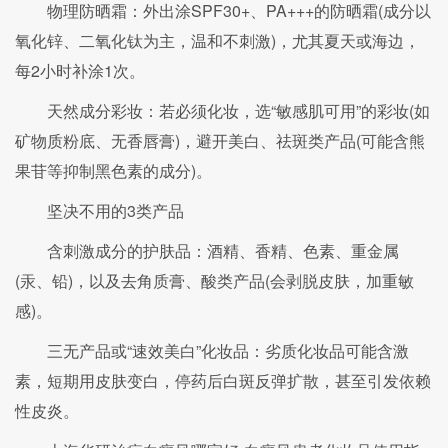
物理防晒霜：外出涂SPF30+、PA+++的防晒霜(成分以
氧化锌、二氧化钛为主，温和不刺激)，尤其夏天或海边，
每2小时补涂1次。
天然成分彩妆：若必须化妆，选“敏感肌可用”的彩妆(如
矿物质粉底、无香唇膏)，避开美白、祛斑类产品(可能含熊
果苷等抑制黑色素的成分)。
坚决不用的3类产品
含刺激成分的护肤品：酒精、香精、色素、重金属
(汞、铅)，以及去角质膏、酸类产品(会剥脱皮肤，加重敏
感)。
三无产品或“速效美白”化妆品：劣质化妆品可能含激
素，短期用皮肤变白，停药后白斑反弹扩散，甚至引发依赖
性皮炎。