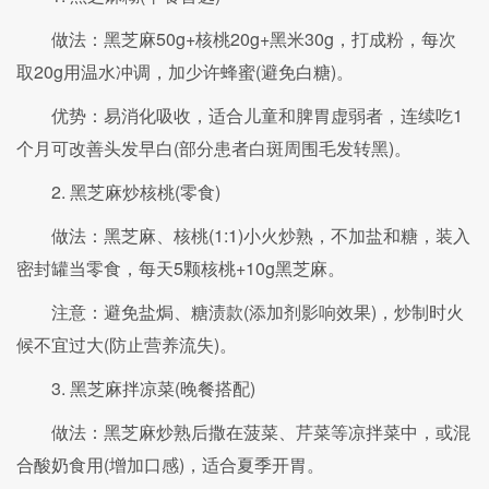
做法：黑芝麻50g+核桃20g+黑米30g，打成粉，每次
取20g用温水冲调，加少许蜂蜜(避免白糖)。
优势：易消化吸收，适合儿童和脾胃虚弱者，连续吃1
个月可改善头发早白(部分患者白斑周围毛发转黑)。
2. 黑芝麻炒核桃(零食)
做法：黑芝麻、核桃(1:1)小火炒熟，不加盐和糖，装入
密封罐当零食，每天5颗核桃+10g黑芝麻。
注意：避免盐焗、糖渍款(添加剂影响效果)，炒制时火
候不宜过大(防止营养流失)。
3. 黑芝麻拌凉菜(晚餐搭配)
做法：黑芝麻炒熟后撒在菠菜、芹菜等凉拌菜中，或混
合酸奶食用(增加口感)，适合夏季开胃。