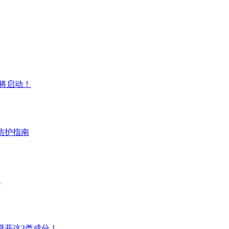
即将启动！
防护指南
！
避开这3类成分！