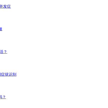
并发症
觑
活？
期症状识别
吗？